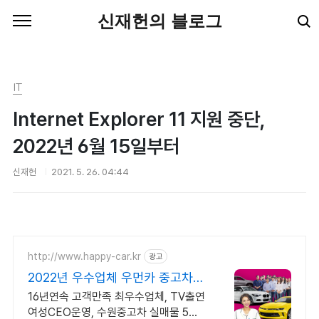
본문 바로가기
신재헌의 블로그
IT
Internet Explorer 11 지원 중단,
2022년 6월 15일부터
신재헌
2021. 5. 26. 04:44
http://www.happy-car.kr
광고
2022년 우수업체 우먼카 중고차는
최우수모범업체에서!
16년연속 고객만족 최우수업체, TV출연
여성CEO운영, 수원중고차 실매물 5만