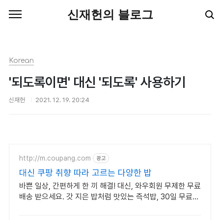
본문 바로가기
신재헌의 블로그
Korean
'되도록이면' 대신 '되도록' 사용하기
신재헌
2021. 12. 19. 20:24
http://m.coupang.com
광고
대신 쿠팡 취향 따라 고르는 다양한 밥
바쁜 일상, 간편하게 한 끼 해결! 대신, 와우회원 무제한 무료
배송 받으세요. 갓 지은 밥처럼 맛있는 즉석밥, 30일 무료
반품으로 부담없이 경험하세요.