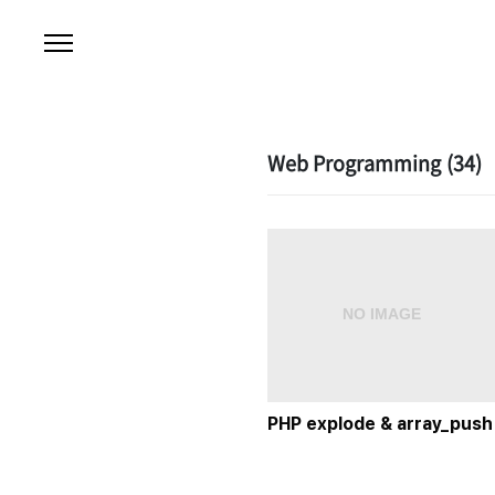
본문 바로가기
Web Programming
(34)
PHP explode & array_push