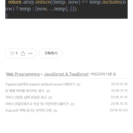
return 
array
.
reduce
((
temp
, 
now
) 
=> 
temp
.
includes
(
n
ow
) 
? 
temp 
: 
[
now
, 
...
temp
]
, 
[])
;
}
1
구독하기
'
Web Programming
>
JavaScript & TypeScript
' 카테고리의 다른 글
Typescript에서 export default enum사용하기
2019.01.14
(0)
빈 배열 여부를 체크하는 함수
2018.12.19
(0)
자바스크립트 날짜 한글로 표시
2018.10.15
(0)
자바스크립트에서 0 이상 10 미만이면 0붙이기
2018.10.15
(0)
Vue.js의 객체 감시는 만악의 근원
2018.10.03
(0)